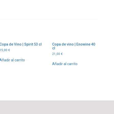
Copa de Vino | Spirit 53 cl
Copa de vino | Enowine 40
cl
15,00
€
21,00
€
Añadir al carrito
Añadir al carrito