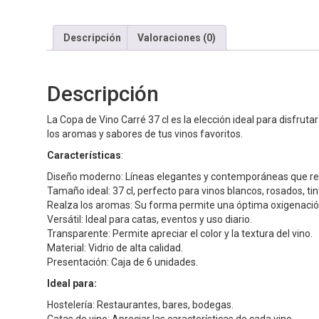
Descripción
Valoraciones (0)
Descripción
La Copa de Vino Carré 37 cl es la elección ideal para disfrut
los aromas y sabores de tus vinos favoritos.
Características
:
Diseño moderno: Líneas elegantes y contemporáneas que real
Tamaño ideal: 37 cl, perfecto para vinos blancos, rosados, t
Realza los aromas: Su forma permite una óptima oxigenación
Versátil: Ideal para catas, eventos y uso diario.
Transparente: Permite apreciar el color y la textura del vino.
Material: Vidrio de alta calidad.
Presentación: Caja de 6 unidades.
Ideal para:
Hostelería: Restaurantes, bares, bodegas.
Catas de vino: Apreciar las características de cada vino.