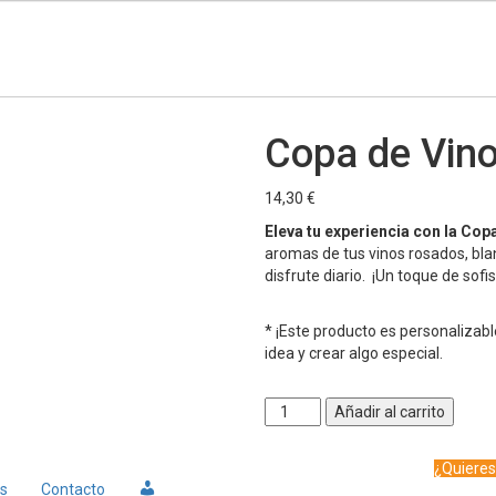
Copa de Vino
14,30
€
Eleva tu experiencia con la Cop
aromas de tus vinos rosados, blan
disfrute diario. ¡Un toque de sofi
* ¡Este producto es personalizabl
idea y crear algo especial.
Copa
Añadir al carrito
de
Vino
¿Quieres
|
Mi
os
Contacto