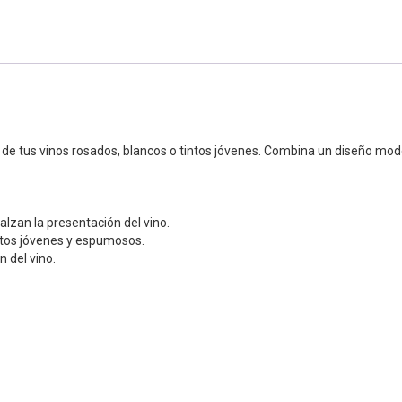
Carre
37
cantidad
cuenta
ar de tus vinos rosados, blancos o tintos jóvenes. Combina un diseño mo
zan la presentación del vino.
intos jóvenes y espumosos.
 del vino.