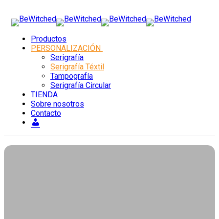
Productos
PERSONALIZACIÓN
Serigrafía
Serigrafía Téxtil
Tampografía
Serigrafía Circular
TIENDA
Sobre nosotros
Contacto
Mi
cuenta