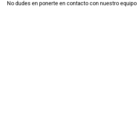
No dudes en ponerte en contacto con nuestro equipo
Estaremos encantados de atenderte y ayudarte a enco
para tus necesidades.
BEWITCHED, 
C/ cerámica, 
Pol. Ind Maga
¡Síguenos!
08292 Espar
Tel. 93 721 9
tonifont@bew